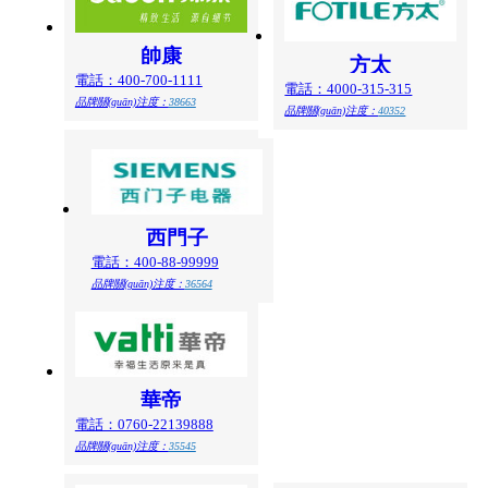
帥康
方太
電話：400-700-1111
電話：4000-315-315
品牌關(guān)注度：
38663
品牌關(guān)注度：
40352
西門子
電話：400-88-99999
品牌關(guān)注度：
36564
華帝
電話：0760-22139888
品牌關(guān)注度：
35545