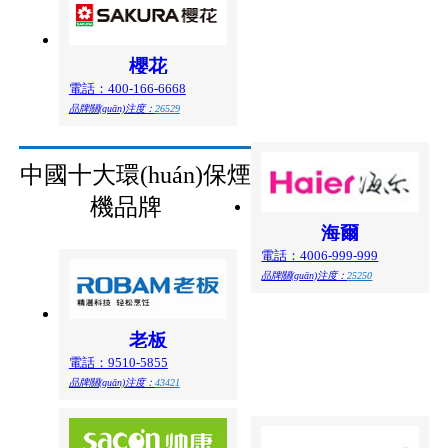
櫻花
電話：400-166-6668
品牌關(guān)注度：
26529
中國十大環(huán)保煙
機品牌
海爾
電話：4006-999-999
品牌關(guān)注度：
25250
老板
電話：9510-5855
品牌關(guān)注度：
43421