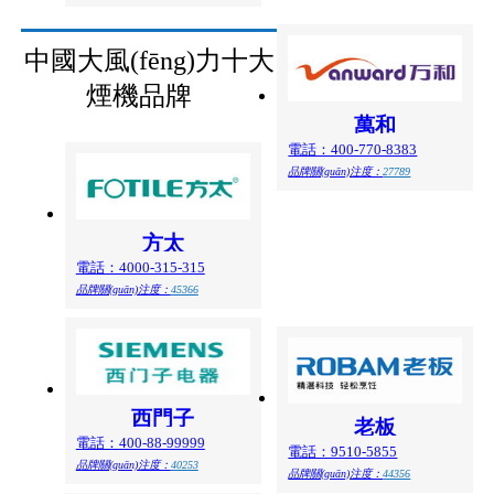
中國大風(fēng)力十大
煙機品牌
萬和
電話：400-770-8383
品牌關(guān)注度：
27789
方太
電話：4000-315-315
品牌關(guān)注度：
45366
西門子
老板
電話：400-88-99999
電話：9510-5855
品牌關(guān)注度：
40253
品牌關(guān)注度：
44356