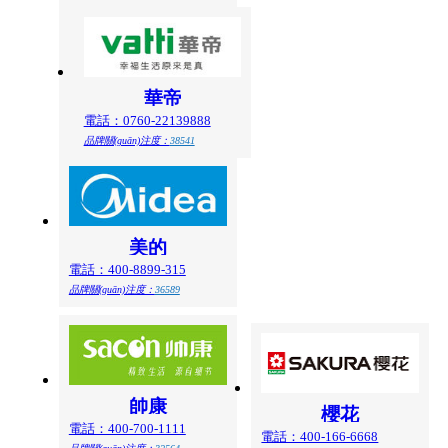
華帝
電話：0760-22139888
品牌關(guān)注度：
38541
美的
電話：400-8899-315
品牌關(guān)注度：
36589
帥康
櫻花
電話：400-700-1111
電話：400-166-6668