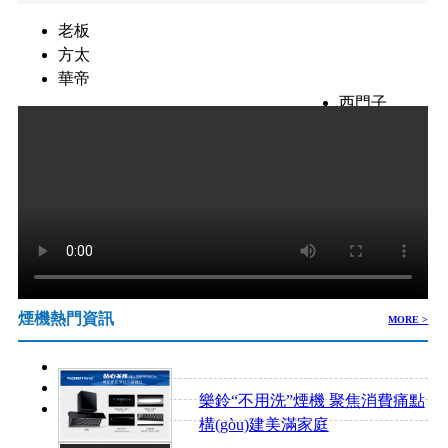
老板
方太
華帝
西門子
煙機熱門資訊
MORE >
樂鈴“不用洗”煙機 聚焦消費痛點
構(gòu)建美滿家庭