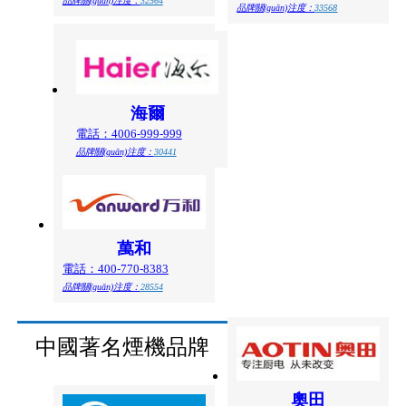
品牌關(guān)注度：
32564
品牌關(guān)注度：
33568
海爾
電話：4006-999-999
品牌關(guān)注度：
30441
萬和
電話：400-770-8383
品牌關(guān)注度：
28554
中國著名煙機品牌
奧田