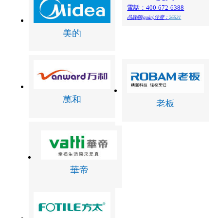
電話：400-672-6388
品牌關(guān)注度：
26531
美的
萬和
老板
華帝