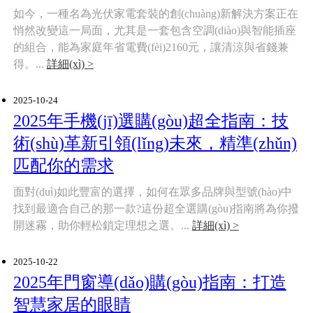
如今，一種名為光伏家電套裝的創(chuàng)新解決方案正在
悄然改變這一局面，尤其是一套包含空調(diào)與智能插座
的組合，能為家庭年省電費(fèi)2160元，讓清涼與省錢兼
得。...
詳細(xì) >
2025-10-24
2025年手機(jī)選購(gòu)超全指南：技
術(shù)革新引領(lǐng)未來，精準(zhǔn)
匹配你的需求
面對(duì)如此豐富的選擇，如何在眾多品牌與型號(hào)中
找到最適合自己的那一款?這份超全選購(gòu)指南將為你撥
開迷霧，助你輕松鎖定理想之選。...
詳細(xì) >
2025-10-22
2025年門窗導(dǎo)購(gòu)指南：打造
智慧家居的眼睛