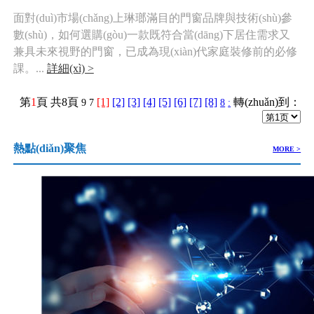
面對(duì)市場(chǎng)上琳瑯滿目的門窗品牌與技術(shù)參
數(shù)，如何選購(gòu)一款既符合當(dāng)下居住需求又
兼具未來視野的門窗，已成為現(xiàn)代家庭裝修前的必修
課。...
詳細(xì) >
第
1
頁 共
8
頁
[1]
[2]
[3]
[4]
[5]
[6]
[7]
[8]
轉(zhuǎn)到：
9
7
8
:
熱點(diǎn)聚焦
MORE >