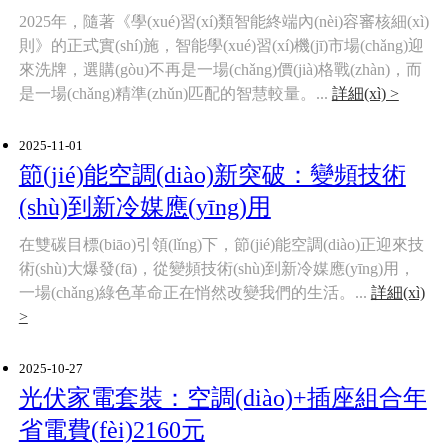
2025年，隨著《學(xué)習(xí)類智能終端內(nèi)容審核細(xì)
則》的正式實(shí)施，智能學(xué)習(xí)機(jī)市場(chǎng)迎
來洗牌，選購(gòu)不再是一場(chǎng)價(jià)格戰(zhàn)，而
是一場(chǎng)精準(zhǔn)匹配的智慧較量。...
詳細(xì) >
2025-11-01
節(jié)能空調(diào)新突破：變頻技術
(shù)到新冷媒應(yīng)用
在雙碳目標(biāo)引領(lǐng)下，節(jié)能空調(diào)正迎來技
術(shù)大爆發(fā)，從變頻技術(shù)到新冷媒應(yīng)用，
一場(chǎng)綠色革命正在悄然改變我們的生活。...
詳細(xì)
>
2025-10-27
光伏家電套裝：空調(diào)+插座組合年
省電費(fèi)2160元