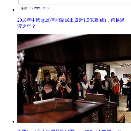
2018年中國(guó)智能家居出貨近1.5億臺(tái)，跨越過
渡之年？