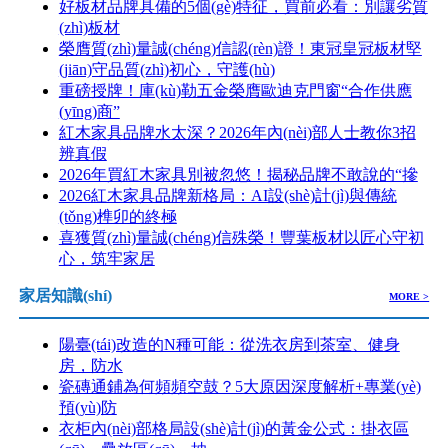
好板材品牌具備的5個(gè)特征，買前必看：別讓劣質
(zhì)板材
榮膺質(zhì)量誠(chéng)信認(rèn)證！東冠皇冠板材堅
(jiān)守品質(zhì)初心，守護(hù)
重磅授牌！庫(kù)勒五金榮膺歐迪克門窗“合作供應
(yīng)商”
紅木家具品牌水太深？2026年內(nèi)部人士教你3招
辨真假
2026年買紅木家具別被忽悠！揭秘品牌不敢說的“摻
2026紅木家具品牌新格局：AI設(shè)計(jì)與傳統
(tǒng)榫卯的終極
喜獲質(zhì)量誠(chéng)信殊榮！豐葉板材以匠心守初
心，筑牢家居
家居知識(shí)
MORE >
陽臺(tái)改造的N種可能：從洗衣房到茶室、健身
房，防水
瓷磚通鋪為何頻頻空鼓？5大原因深度解析+專業(yè)
預(yù)防
衣柜內(nèi)部格局設(shè)計(jì)的黃金公式：掛衣區