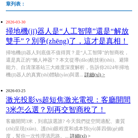
章列表：
2026-03-30
掃地機(jī)器人是“人工智障”還是“解放
雙手”？別爭(zhēng)了，這才是真相！
掃地機(jī)器人到底值不值得買？是“人工智障”的智商稅，
還是真正的“懶人神器”？本文從導(dǎo)航技術(shù)、避障
能力、自清潔基站三大維度深度解析，告訴你2024年掃地
機(jī)器人的真實(shí)體驗(yàn)與選...
詳細(xì) >
2026-03-25
激光投影vs超短焦激光電視：客廳開間
3米怎么選？別再交智商稅了！
客廳開間3米，到底該選誰? 今天我們從空間適配、畫質
(zhì)呈現(xiàn)、護(hù)眼程度和成本預(yù)算四個(gè)維
度，幫你一次性理清思路。...
詳細(xì) >