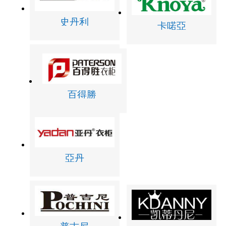
史丹利
卡喏亞
百得勝
亞丹