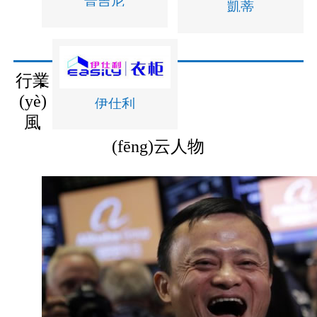
普吉尼
凱蒂
行業
(yè)
伊仕利
風
(fēng)云人物