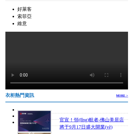
好萊客
索菲亞
維意
衣柜熱門資訊
MORE >
官宣！領(lǐng)航者-佛山美居店
將于9月17日盛大開業(yè)