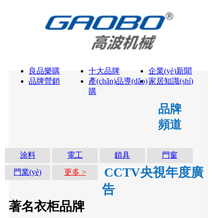
良品樂購
十大品牌
企業(yè)新聞
品牌營銷
產(chǎn)品導(dǎo)
家居知識(shí)
購
品牌
頻道
涂料
電工
鎖具
門窗
CCTV央視年度廣
門業(yè)
更多 >
告
著名衣柜品牌