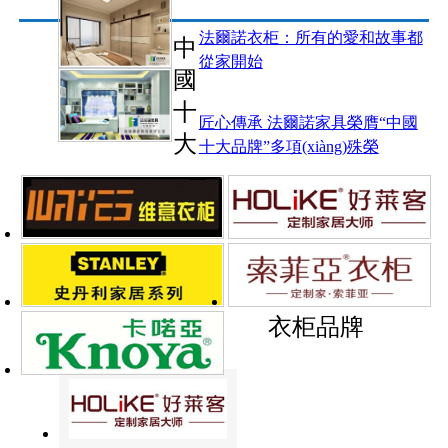
法爾諾衣柜：所有的愛和故事都
中
從家開始
國
十
匠心傳承 法爾諾家具榮膺“中國
大
十大品牌”多項(xiàng)殊榮
衣柜品牌