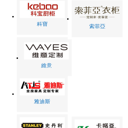
科寶
索菲亞
維意
雅迪斯