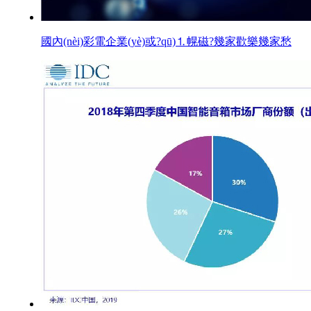
國內(nèi)彩電企業(yè)或?qū)⒈幌磁?幾家歡樂幾家愁