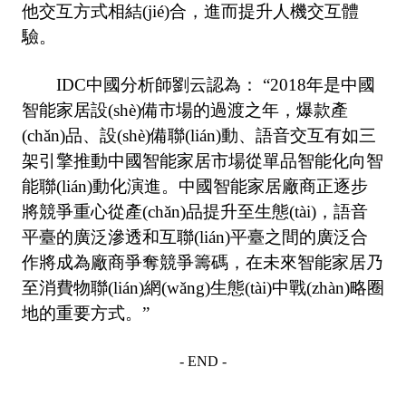
他交互方式相結(jié)合，進而提升人機交互體
驗。
IDC中國分析師劉云認為： “2018年是中國
智能家居設(shè)備市場的過渡之年，爆款產
(chǎn)品、設(shè)備聯(lián)動、語音交互有如三
架引擎推動中國智能家居市場從單品智能化向智
能聯(lián)動化演進。中國智能家居廠商正逐步
將競爭重心從產(chǎn)品提升至生態(tài)，語音
平臺的廣泛滲透和互聯(lián)平臺之間的廣泛合
作將成為廠商爭奪競爭籌碼，在未來智能家居乃
至消費物聯(lián)網(wǎng)生態(tài)中戰(zhàn)略圈
地的重要方式。”
- END -