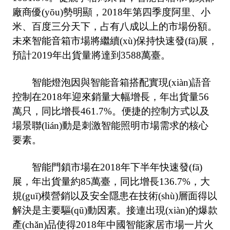
廠商優(yōu)勢明顯，2018年第四季度阿里、小
米、百度三分天下，占有八成以上的市場份額。
未來智能音箱市場將繼續(xù)保持快速發(fā)展，
預計2019年出貨量將達到3588萬臺。
智能燈泡因與智能音箱搭配實現(xiàn)語音
控制在2018年迎來銷量大幅增長，年出貨量56
萬只，同比增長461.7%。便捷的控制方式以及
場景聯(lián)動是刺激智能照明市場需求的核心
要素。
智能門鎖市場在2018年下半年快速發(fā)
展，年出貨量約85萬臺，同比增長136.7%，大
規(guī)模營銷以及安全隱患在技術(shù)層面得以
解決是主要驅(qū)動因素。接連出現(xiàn)的爆款
產(chǎn)品使得2018年中國智能家居市場一片火