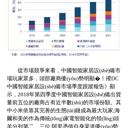
從市場競爭來看，中國智能家居設(shè)備市
場玩家眾多，頭部廠商優(yōu)勢明顯�！禝DC
中國智能家居設(shè)備市場季度跟蹤報告》顯
示，2018年第四季度中國智能家居設(shè)備出貨
量前五位的廠商占有近半數(shù)的市場份額。其
中小米依靠其完善的生態(tài)鏈成為最大玩家;海
爾和美的作為傳統(tǒng)家電智能化的領(lǐng)頭
羊分列第二、三位;阿里憑借自身渠道優(yōu)勢