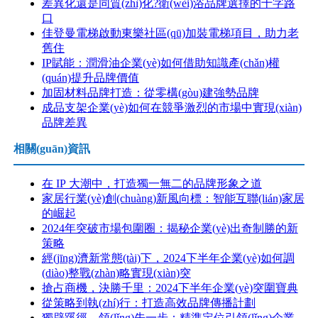
差異化還是同質(zhì)化?衛(wèi)浴品牌選擇的十字路
口
佳登曼電梯啟動東樂社區(qū)加裝電梯項目，助力老
舊住
IP賦能：潤滑油企業(yè)如何借助知識產(chǎn)權
(quán)提升品牌價值
加固材料品牌打造：從零構(gòu)建強勢品牌
成品支架企業(yè)如何在競爭激烈的市場中實現(xiàn)
品牌差異
相關(guān)資訊
在 IP 大潮中，打造獨一無二的品牌形象之道
家居行業(yè)創(chuàng)新風向標：智能互聯(lián)家居
的崛起
2024年突破市場包圍圈：揭秘企業(yè)出奇制勝的新
策略
經(jīng)濟新常態(tài)下，2024下半年企業(yè)如何調
(diào)整戰(zhàn)略實現(xiàn)突
搶占商機，決勝千里：2024下半年企業(yè)突圍寶典
從策略到執(zhí)行：打造高效品牌傳播計劃
獨辟蹊徑，領(lǐng)先一步：精準定位引領(lǐng)企業