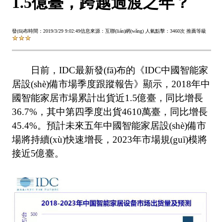
1.5億臺，跨越過渡之年？
發(fā)布時間：2019/3/29 9:02:49
信息來源：互聯(lián)網(wǎng)
人氣點擊：
3460次
推薦等級
日前，IDC最新發(fā)布的《IDC中國智能家
居設(shè)備市場季度跟蹤報告》顯示，2018年中
國智能家居市場累計出貨近1.5億臺，同比增長
36.7%，其中第四季度出貨4610萬臺，同比增長
45.4%。預計未來五年中國智能家居設(shè)備市
場將持續(xù)快速增長，2023年市場規(guī)模將
接近5億臺。