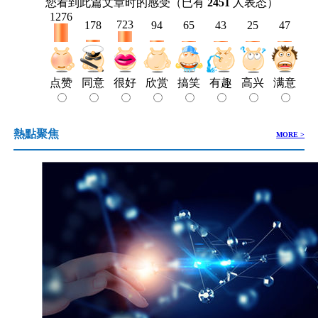
您看到此篇文章时的感受
（已有
2451
人表态）
1276
723
178
94
65
43
25
47
很好
同意
欣赏
搞笑
有趣
高兴
满意
点赞
熱點聚焦
MORE >