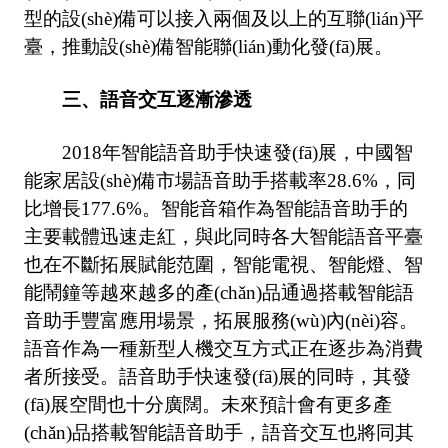
型的設(shè)備可以接入兩個及以上的互聯(lián)平
臺，推動設(shè)備智能聯(lián)動化發(fā)展。
三、語音交互逐漸滲透
2018年智能語音助手快速發(fā)展，中國智
能家居設(shè)備市場語音助手搭載率28.6%，同
比增長177.6%。智能音箱作為智能語音助手的
主要載體迅速走紅，與此同時各大智能語音平臺
也在不斷拓展賦能范圍，智能電視、智能燈、智
能鬧鐘等越來越多的產(chǎn)品通過搭載智能語
音助手豐富應用場景，拓展服務(wù)內(nèi)容。
語音作為一種新型人機交互方式正在逐步為消費
者所接受。語音助手快速發(fā)展的同時，其發
(fā)展空間也十分廣闊。未來預計會有更多產
(chǎn)品搭載智能語音助手，語音交互也將同其