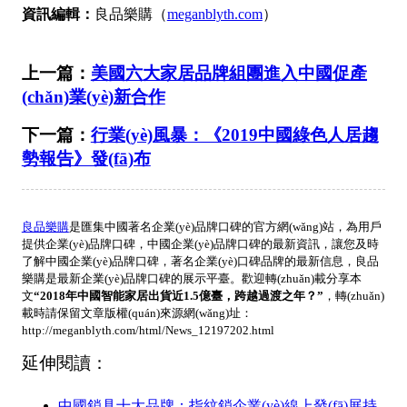
資訊編輯：
良品樂購（
meganblyth.com
）
上一篇：
美國六大家居品牌組團進入中國促產
(chǎn)業(yè)新合作
下一篇：
行業(yè)風暴：《2019中國綠色人居趨
勢報告》發(fā)布
良品樂購
是匯集中國著名企業(yè)品牌口碑的官方網(wǎng)站，為用戶
提供企業(yè)品牌口碑，中國企業(yè)品牌口碑的最新資訊，讓您及時
了解中國企業(yè)品牌口碑，著名企業(yè)口碑品牌的最新信息，良品
樂購是最新企業(yè)品牌口碑的展示平臺。歡迎轉(zhuǎn)載分享本
文
“2018年中國智能家居出貨近1.5億臺，跨越過渡之年？”
，轉(zhuǎn)
載時請保留文章版權(quán)來源網(wǎng)址：
http://meganblyth.com/html/News_12197202.html
延伸閱讀：
中國鎖具十大品牌：指紋鎖企業(yè)線上發(fā)展持