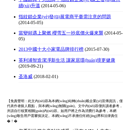
續(xù)升溫
(2014-05-06)
指紋鎖企業(yè)發(fā)展電商平臺需注意的問題
(2014-05-05)
當變頻遇上聚燃 櫻雪五一抄底價火爆來襲
(2014-05-
05)
2013中國十大小家電品牌排行榜
(2015-07-30)
英利浦智造潔凈新生活 讓家居環(huán)境更健康
(2019-09-21)
圣洛威
(2018-02-01)
【免責聲明：此文內(nèi)容為本網(wǎng)站轉(zhuǎn)載企業(yè)宣傳資訊，僅
代表作者個人觀點，與本網(wǎng)無關(guān)。文中內(nèi)容僅供讀者參考，
并請自行核實相關(guān)內(nèi)容。如用戶將之作為消費行為參考，本網
(wǎng)敬告用戶需審慎決定。本網(wǎng)不承擔任何經(jīng)濟和法律責任
�！�