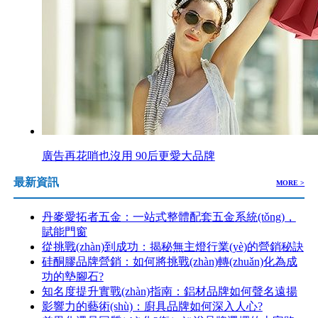
廣告再花哨也沒用 90后更愛大品牌
最新資訊
MORE >
丹麥愛拓者五金：一站式整體配套五金系統(tǒng)，
賦能門窗
從挑戰(zhàn)到成功：揭秘無主燈行業(yè)的營銷秘訣
硅酮膠品牌營銷：如何將挑戰(zhàn)轉(zhuǎn)化為成
功的墊腳石?
知名度提升實戰(zhàn)指南：鋁材品牌如何聲名遠揚
影響力的藝術(shù)：廚具品牌如何深入人心?