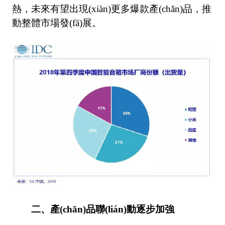
熱，未來有望出現(xiàn)更多爆款產(chǎn)品，推
動整體市場發(fā)展。
二、產(chǎn)品聯(lián)動逐步加強