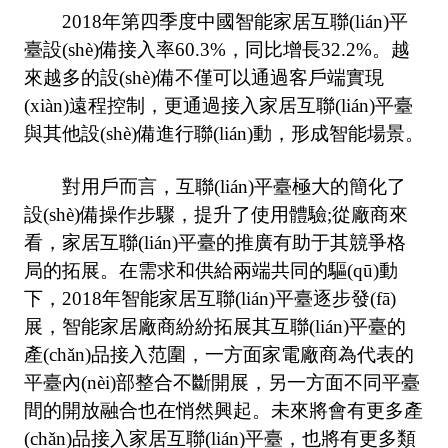
2018年第四季度中國智能家居互聯(lián)平
臺設(shè)備接入率60.3%，同比增長32.2%。越
來越多的設(shè)備不僅可以通過客戶端實現
(xiàn)遠程控制，更通過接入家居互聯(lián)平臺
與其他設(shè)備進行聯(lián)動，形成智能場景。
對用戶而言，互聯(lián)平臺極大的簡化了
設(shè)備操作步驟，提升了使用體驗;從廠商來
看，家居互聯(lián)平臺的推廣有助于其競爭格
局的拓展。在需求和供給兩端共同的驅(qū)動
下，2018年智能家居互聯(lián)平臺逐步發(fā)
展，智能家居廠商紛紛拓展其互聯(lián)平臺的
產(chǎn)品接入范圍，一方面家電廠商為代表的
平臺內(nèi)部整合不斷開展，另一方面不同平臺
間的開放融合也在悄然興起。未來將會有更多產
(chǎn)品接入家居互聯(lián)平臺，也將有更多類