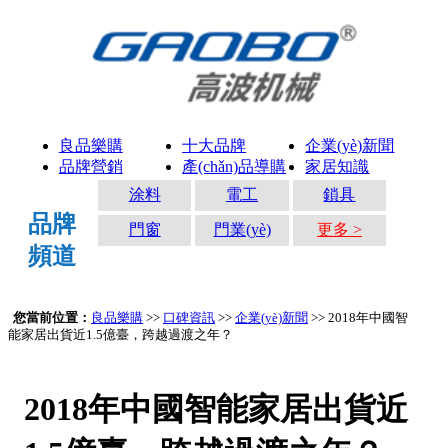
良品樂購
十大品牌
企業(yè)新聞
品牌營銷
產(chǎn)品導購
家居知識
涂料
電工
鎖具
品牌
門窗
門業(yè)
更多 >
頻道
您當前位置：
良品樂購
>>
口碑資訊
>>
企業(yè)新聞
>> 2018年中國智
能家居出貨近1.5億臺，跨越過渡之年？
2018年中國智能家居出貨近