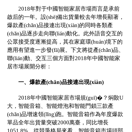
2018年對于中國智能家居市場而言是承前
啟后的一年。設(shè)備出貨量較去年增長顯著，
爆款產(chǎn)品接連出現(xiàn)的同時各類產
(chǎn)品逐步走向聯(lián)動化。此外語音交互的
公眾接受度逐漸提高，其在家庭環(huán)境下的
應用有望進一步發(fā)展。下文將從產(chǎn)品、
聯(lián)動、交互三個方面對2018年中國智能家
居市場展開分析：
一、爆款產(chǎn)品接連出現(xiàn)
2018年中國智能家居市場規(guī)�？焖贁U
大，智能音箱、智能燈泡和智能門鎖三款產
(chǎn)品增速領(lǐng)跑。智能音箱作為年度爆款
單品全年出貨量突破2000萬臺，同比增長
1051.8%。從競爭格局來看，智能音箱市場頭部